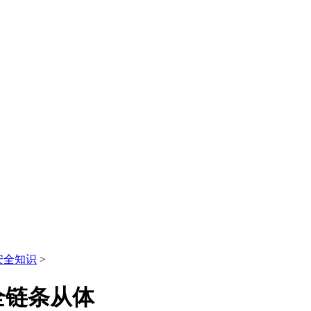
安全知识
>
全链条从体