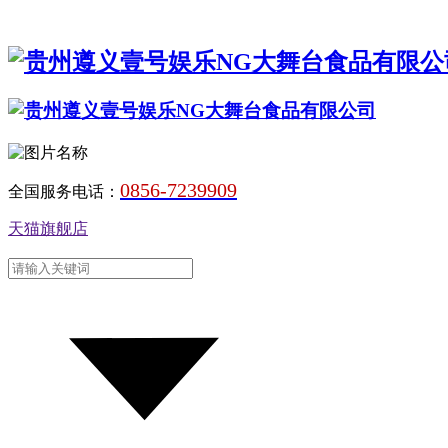
0856-7239909
全国服务电话：
天猫旗舰店