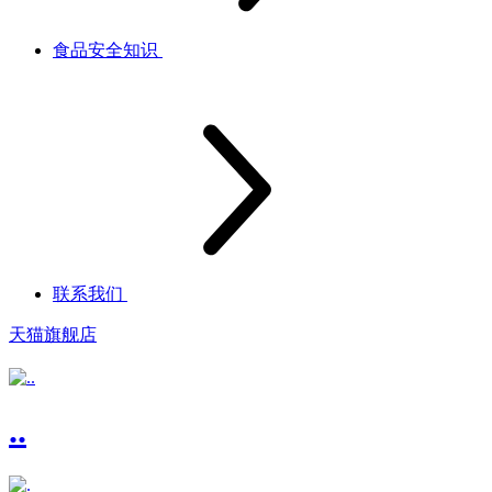
食品安全知识
联系我们
天猫旗舰店
..