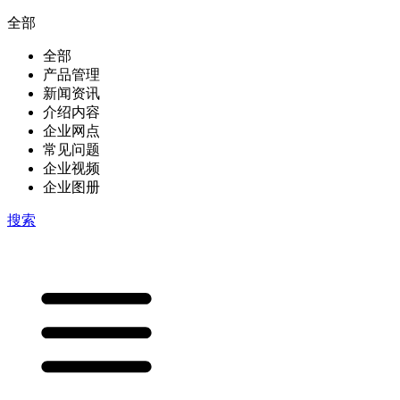
全部
全部
产品管理
新闻资讯
介绍内容
企业网点
常见问题
企业视频
企业图册
搜索