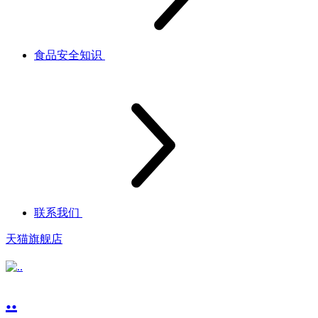
食品安全知识
联系我们
天猫旗舰店
..