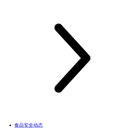
食品安全动态