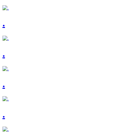
.
.
.
.