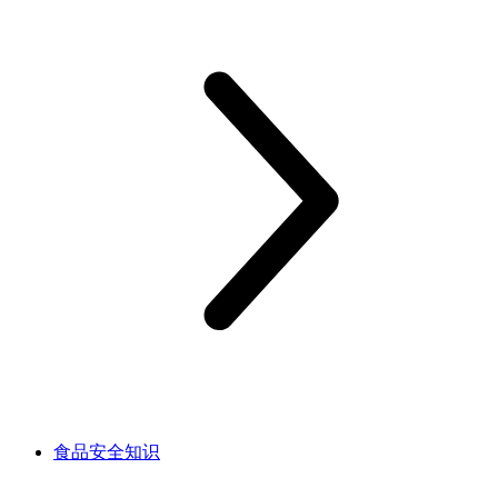
食品安全知识