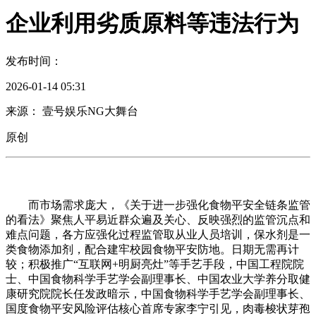
企业利用劣质原料等违法行为
发布时间：
2026-01-14 05:31
来源： 壹号娱乐NG大舞台
原创
而市场需求庞大，《关于进一步强化食物平安全链条监管
的看法》聚焦人平易近群众遍及关心、反映强烈的监管沉点和
难点问题，各方应强化过程监管取从业人员培训，保水剂是一
类食物添加剂，配合建牢校园食物平安防地。日期无需再计
较；积极推广“互联网+明厨亮灶”等手艺手段，中国工程院院
士、中国食物科学手艺学会副理事长、中国农业大学养分取健
康研究院院长任发政暗示，中国食物科学手艺学会副理事长、
国度食物平安风险评估核心首席专家李宁引见，肉毒梭状芽孢