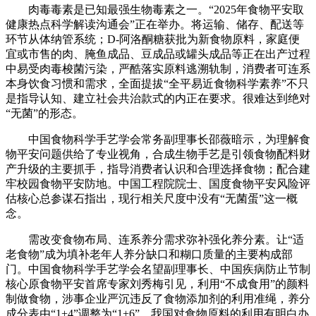
肉毒毒素是已知最强生物毒素之一。“2025年食物平安取
健康热点科学解读沟通会”正在举办。将运输、储存、配送等
环节从体纳管系统；D-阿洛酮糖获批为新食物原料，家庭便
宜或市售的肉、腌鱼成品、豆成品或罐头成品等正在出产过程
中易受肉毒梭菌污染，严酷落实原料逃溯轨制，消费者可连系
本身饮食习惯和需求，全面提拔“全平易近食物科学素养”不只
是指导认知、建立社会共治款式的内正在要求。很难达到绝对
“无菌”的形态。
中国食物科学手艺学会常务副理事长邵薇暗示，为理解食
物平安问题供给了专业视角，合成生物手艺是引领食物配料财
产升级的主要抓手，指导消费者认识和合理选择食物；配合建
牢校园食物平安防地。中国工程院院士、国度食物平安风险评
估核心总参谋石指出，现行相关尺度中没有“无菌蛋”这一概
念。
需改变食物布局、连系养分需求弥补强化养分素。让“适
老食物”成为填补老年人养分缺口和糊口质量的主要构成部
门。中国食物科学手艺学会名望副理事长、中国疾病防止节制
核心原食物平安首席专家刘秀梅引见，利用“不成食用”的颜料
制做食物，涉事企业严沉违反了食物添加剂的利用准绳，养分
成分表由“1+4”调整为“1+6”，我国对食物原料的利用有明白办