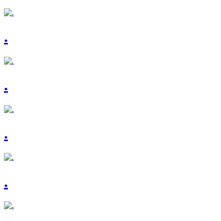
.
.
.
.