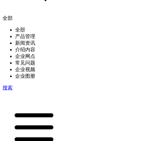
全部
全部
产品管理
新闻资讯
介绍内容
企业网点
常见问题
企业视频
企业图册
搜索