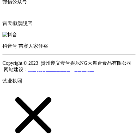
微信公众号
雷天椒旗舰店
抖音号 苗寨人家佳裕
Copyright © 2023 贵州遵义壹号娱乐NG大舞台食品有限公司
网站建设：
壹号娱乐NG大舞台
网站地图
营业执照