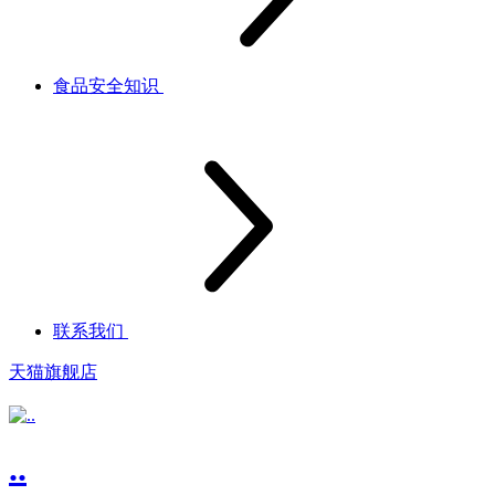
食品安全知识
联系我们
天猫旗舰店
..