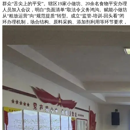
群众“舌尖上的平安”。辖区19家小做坊、20余名食物平安办理
人员加入会议，明白“负面清单”取法令义务鸿沟。赋能小做坊
从“粗放运营”向“规范提质”转型。成立“监管-培训-回头看”闭
环办理机制，场合结构、原料采购、添加剂利用等环节要求，