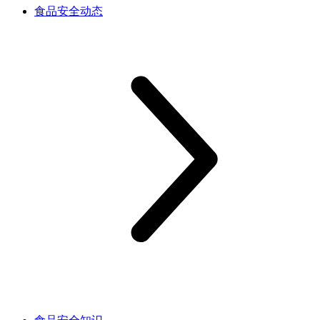
食品安全动态