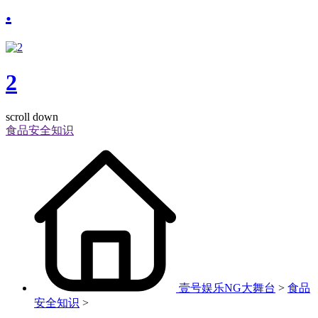
.
2
scroll down
食品安全知识
壹号娱乐NG大舞台
>
食品
安全知识
>