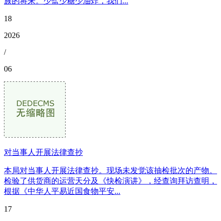
族的将来。少盐少糖少油炸，我们...
18
2026
/
06
对当事人开展法律查抄
本局对当事人开展法律查抄。现场未发觉该抽检批次的产物。
检验了供货商的运营天分及《快检演讲》，经查询拜访查明，
根据《中华人平易近国食物平安...
17