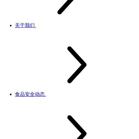
关于我们
食品安全动态