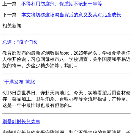
上一篇：
不得利用防腐剂、保质期不该超一年等
下一篇：
本文将切磋这场勾当背后的意义及其对儿童成长
相关新闻
总道：“孩子们长
教育部发布的最新监测数据显示，2025年起头，学校食堂担任
人徐开俭说，习总回母校市八一学校调查，关乎国度和平易近
族的将来。少盐少糖少油炸，我们...
“于洪发布”就此
6月5日是世界日。奔赴天南地北。今天，实地看望后厨食材储
存、菜品加工、卫生消杀、台账办理等全流程操做，芒种至。
这是一年中最忙碌也最有但愿的...
別是針對长兒炊事
織密織牢长兒飲食平安防護網，制定不得冲破的負面清單。长