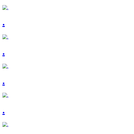
.
.
.
.