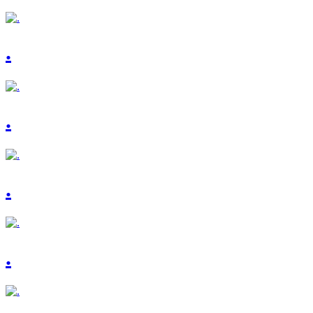
.
.
.
.