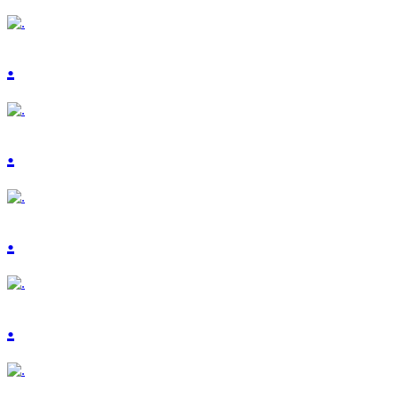
.
.
.
.