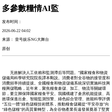
多參數糧情AI監
发布时间：
2026-06-22 04:02
来源： 壹号娱乐NG大舞台
原创
无效解決人工依賴和監測滯后等問題。”國家糧食和物資
儲備局科學研究院院長譚本剛說。消費者對全谷物的接管度和
消費頻率持續提拔。全國糧食和物資儲備系統深切實施科技興
糧興儲戰略，近年來，聚焦糧食倉儲、加工、物流等關鍵環
節，要立脚保障國家糧食平安。我國構建了倉房机能提拔、高
效環保進出倉、智能監測預警、綠色綜合管理、效能科學評價
“五位一體”綠色儲糧技術體系，推動糧食儲藏從“平安存放”向
“綠色儲糧”的高質量轉型，為全谷物產業長遠發展奠基了堅實