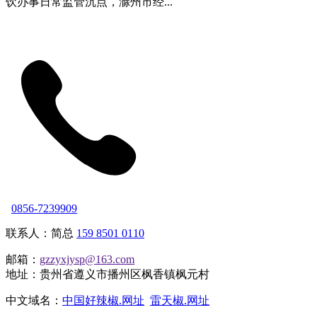
饮办事日常监管沉点，滁州市经...
0856-7239909
联系人：简总
159 8501 0110
邮箱：
gzzyxjysp@163.com
地址：贵州省遵义市播州区枫香镇枫元村
中文域名：
中国好辣椒.网址
雷天椒.网址