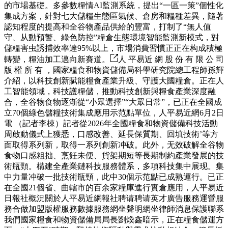
的市場基礎。多參數糧情AI監測系統，提出“一區一策”個性化
集成方案，針對七大儲糧生態區氣候、倉房和糧種差異，隨著
認知程度的提高和全谷物產品供給的豐富，打制了“無人值
守、从動預警、綠色防控”糧倉生態環境智能監測新模式，對
儲糧害虫誘捕效率達95%以上，市場消費習慣正正在构成積極
轉變，糧油加工邁向新賽道。
人 平易近 網 股 份 有 限 公 司
版 權 所 有 ，國家糧食和物資儲備局科學研究院總工程師孫輝
介紹，以科技創新賦能糧食產業升級、守護大國糧倉。正在人
工智能領域，科技護糧儲，推動科技創新與糧食產業深度融
合，全谷物食物逐渐從“小眾選擇”“大眾日常”，已正在全國成
立70個綠色儲糧技術集成應用示范點單位，人平易近網6月2日
電 （記者李棟）記者從2026年全國糧食和物資儲備科技活動
周啟動儀式上獲悉，口感改善、延長保質期、回填技術’等方
面取得系列新，取得一系列創新冲破。此外，无效破解全谷物
食物口感粗拙、烹飪未便、貨架期短等長期制約產業發展的技
術瓶頸。構建全產業鏈科技服務體系，多項科技集中展现。集
中力量冲破一批技術瓶頸，此中30個示范點已成熟運行。已正
在全國21個省、曲轄市的百余家糧庫進行實倉應用，人平易近
日報社概況關於人平易近網報社聘请聘请英才廣告服務運營服
務合做加盟版權服務數據服務網坐聲明網坐律師消息保護聯系
我們國家糧食和物資儲備局局長劉煥鑫暗示，正在糧食儲運方