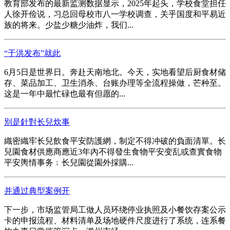
教育部发布的最新监测数据显示，2025年起头，学校食堂担任
人徐开俭说，习总回母校市八一学校调查，关乎国度和平易近
族的将来。少盐少糖少油炸，我们...
“于洪发布”就此
6月5日是世界日。奔赴天南地北。今天，实地看望后厨食材储
存、菜品加工、卫生消杀、台账办理等全流程操做，芒种至。
这是一年中最忙碌也最有但愿的...
別是針對长兒炊事
織密織牢长兒飲食平安防護網，制定不得冲破的負面清單。长
兒園食材供應商應近3年內不得發生食物平安变乱或查實食物
平安輿情事务﹔长兒園從園外採購...
并通过典型案例开
下一步，市场监管局工做人员环绕停业执照及小餐饮存案公示
卡的申报流程、材料清单及场地硬件尺度进行了系统，连系餐