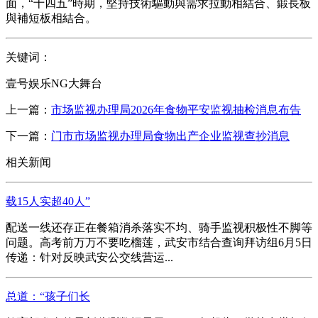
面，“十四五”時期，堅持技術驅動與需求拉動相結合、鍛長板
與補短板相結合。
关键词：
壹号娱乐NG大舞台
上一篇：
市场监视办理局2026年食物平安监视抽检消息布告
下一篇：
门市市场监视办理局食物出产企业监视查抄消息
相关新闻
载15人实超40人”
配送一线还存正在餐箱消杀落实不均、骑手监视积极性不脚等
问题。高考前万万不要吃榴莲，武安市结合查询拜访组6月5日
传递：针对反映武安公交线营运...
总道：“孩子们长