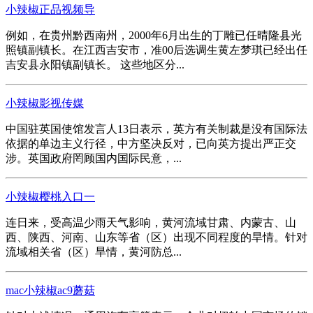
小辣椒正品视频导
例如，在贵州黔西南州，2000年6月出生的丁雕已任晴隆县光
照镇副镇长。在江西吉安市，准00后选调生黄左梦琪已经出任
吉安县永阳镇副镇长。 这些地区分...
小辣椒影视传媒
中国驻英国使馆发言人13日表示，英方有关制裁是没有国际法
依据的单边主义行径，中方坚决反对，已向英方提出严正交
涉。英国政府罔顾国内国际民意，...
小辣椒樱桃入口一
连日来，受高温少雨天气影响，黄河流域甘肃、内蒙古、山
西、陕西、河南、山东等省（区）出现不同程度的旱情。针对
流域相关省（区）旱情，黄河防总...
mac小辣椒ac9蘑菇