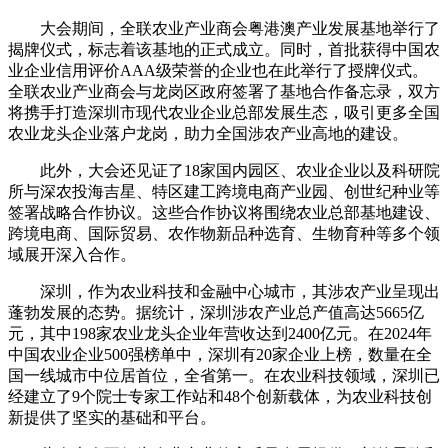
大会期间，全联农业产业商会粤港澳产业发展基地举行了
揭牌仪式，标志着该基地的正式成立。同时，首批获得中国农
业企业信用评价AAA级荣誉的企业也在此举行了授牌仪式。
全联农业产业商会与龙岗区政府签署了基地合作备忘录，双方
将携手打造深圳市现代农业企业总部发展生态，吸引更多全国
农业龙头企业落户龙岗，助力全国涉农产业高地的建设。
此外，大会还见证了18家国内园区、农业企业以及科研院
所与深农投海吉星、特区建工跨境电商产业园、创世纪种业等
签署战略合作协议。这些合作协议将围绕农业总部基地建设、
跨境电商、国际贸易、农作物新品种选育、生物育种等多个领
域展开深入合作。
深圳，作为农业科技和金融中心城市，其涉农产业呈现出
蓬勃发展的态势。据统计，深圳涉农产业总产值高达5665亿
元，其中198家农业龙头企业年营收达到2400亿元。在2024年
中国农业企业500强榜单中，深圳有20家企业上榜，数量在全
国一线城市中位居首位，全省第一。在农业科技领域，深圳已
经建立了9个院士专家工作站和48个创新载体，为农业科技创
新提供了坚实的基础和平台。