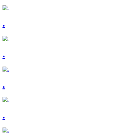
.
.
.
.