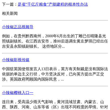
下一篇：
是省“千亿斤粮食”产能建程的根本性办法
相关新闻
小辣椒正品视频导
例如，在贵州黔西南州，2000年6月出生的丁雕已任晴隆县光
照镇副镇长。在江西吉安市，准00后选调生黄左梦琪已经出任
吉安县永阳镇副镇长。 这些地区分...
小辣椒影视传媒
中国驻英国使馆发言人13日表示，英方有关制裁是没有国际法
依据的单边主义行径，中方坚决反对，已向英方提出严正交
涉。英国政府罔顾国内国际民意，...
小辣椒樱桃入口一
连日来，受高温少雨天气影响，黄河流域甘肃、内蒙古、山
西、陕西、河南、山东等省（区）出现不同程度的旱情。针对