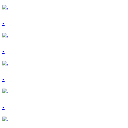
.
.
.
.