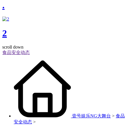
.
2
scroll down
食品安全动态
壹号娱乐NG大舞台
>
食品
安全动态
>