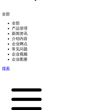
全部
全部
产品管理
新闻资讯
介绍内容
企业网点
常见问题
企业视频
企业图册
搜索