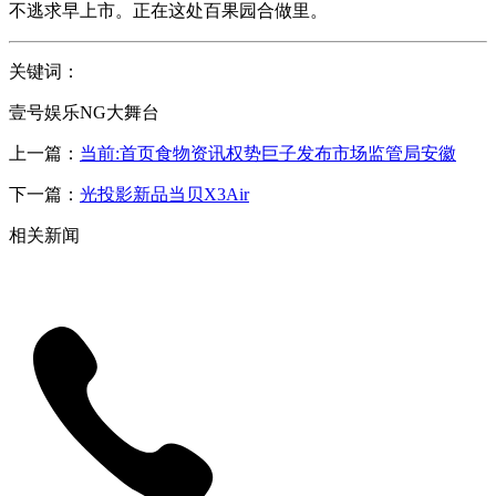
不逃求早上市。正在这处百果园合做里。
关键词：
壹号娱乐NG大舞台
上一篇：
当前:首页食物资讯权势巨子发布市场监管局安徽
下一篇：
光投影新品当贝X3Air
相关新闻