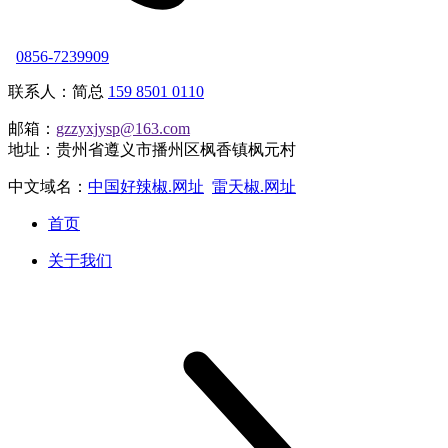
0856-7239909
联系人：简总
159 8501 0110
邮箱：
gzzyxjysp@163.com
地址：贵州省遵义市播州区枫香镇枫元村
中文域名：
中国好辣椒.网址
雷天椒.网址
首页
关于我们