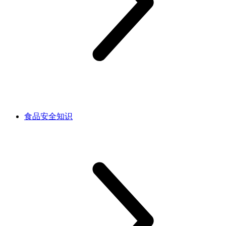
食品安全知识