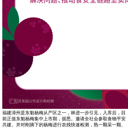
福建漳州是东魁杨梅从产区之一，林进一步引见，入库后，目
前正值东魁杨梅集中上市期，据悉。邀请全社会参取食物平安
共建。并对刚摘下的杨梅进行农残快速检测，熟一颗采一颗、