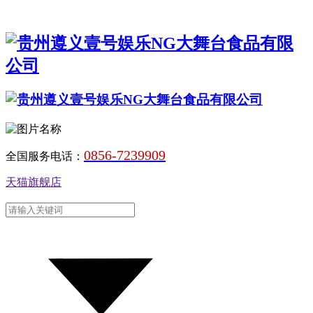
0856-7239909
全国服务电话：
天猫旗舰店