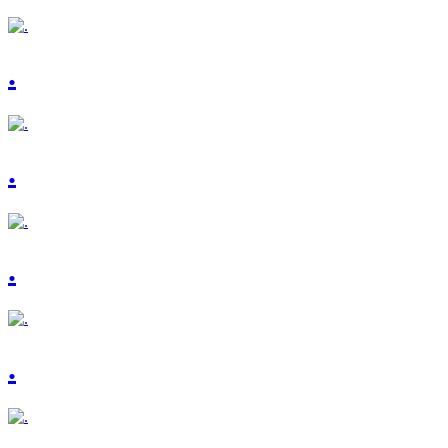
.
.
.
.