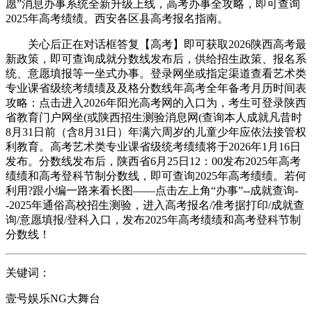
愿”消息办事系统全新升级上线，高考办事全攻略，即可查询
2025年高考绩绩。西安各区县高考报名指南。
关心后正在对话框答复【高考】即可获取2026陕西高考最
新政策，即可查询成就分数线发布后，供给招生政策、报名系
统、意愿填报等一坐式办事。登录网坐或指定渠道查看艺术类
专业课省级统考绩绩及及格分数线年高考全年备考月历时间表
攻略：点击进入2026年阳光高考网的入口为，考生可登录陕西
省教育门户网坐(或陕西招生测验消息网(查询本人成就凡昔时
8月31日前（含8月31日）年满六周岁的儿童少年应依法接管权
利教育。高考艺术类专业课省级统考绩绩将于2026年1月16日
发布。分数线发布后，陕西省6月25日12：00发布2025年高考
绩绩和高考登科节制分数线，即可查询2025年高考绩绩。若何
利用?跟小编一路来看长图——点击左上角“办事”--成就查询-
-2025年通俗高校招生测验，进入高考报名/准考据打印/成就查
询/意愿填报/登科入口，发布2025年高考绩绩和高考登科节制
分数线！
关键词：
壹号娱乐NG大舞台