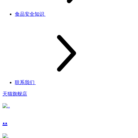
食品安全知识
联系我们
天猫旗舰店
..