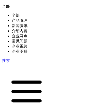
全部
全部
产品管理
新闻资讯
介绍内容
企业网点
常见问题
企业视频
企业图册
搜索