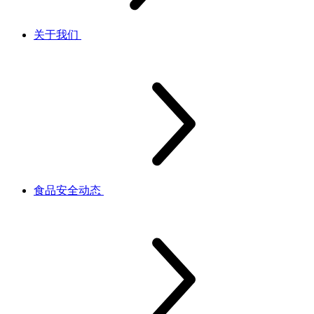
关于我们
食品安全动态