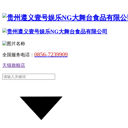
0856-7239909
全国服务电话：
天猫旗舰店