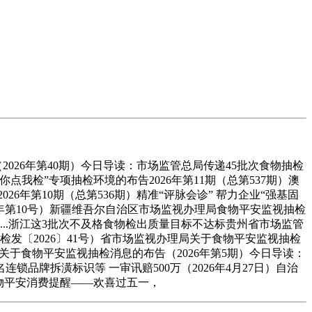
026年第40期）今日导读：市场监管总局传递45批次食物抽检
点我检”专项抽检环境的布告2026年第11期（总第537期）澳
年第10期（总第536期）精准“评脉会诊” 帮力企业“强基固
26年第10号）新疆维吾尔自治区市场监视办理局食物平安监视抽检
....浙江这3批次不及格食物检出质量目标不达标贵州省市场监管
检发〔2026〕41号）省市场监视办理局关于食物平安监视抽检
局关于食物平安监视抽检消息的布告（2026年第5期）今日导读：
品牌拆潢标识等 一审讯赔500万（2026年4月27日）自治
食物平安消费提醒——欢喜过五一，