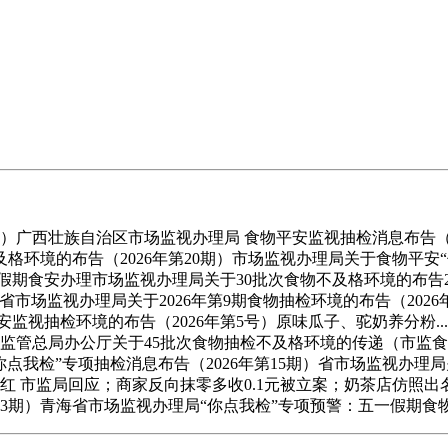
）广西壮族自治区市场监视办理局 食物平安监视抽检消息布告（2
环境的布告（2026年第20期）市场监视办理局关于食物平安“你
食安办理市场监视办理局关于30批次食物不及格环境的布告2026
省市场监视办理局关于2026年第9期食物抽检环境的布告（20
安监视抽检环境的布告（2026年第5号）原味瓜子、驼奶养分粉..
场监管总局办公厅关于45批次食物抽检不及格环境的传递（市监食
你点我检”专项抽检消息布告（2026年第15期）省市场监视办理
 市监局回应；商家反向抹零多收0.1元被立案；奶茶店仿照出名连锁
年第3期）青海省市场监视办理局“你点我检”专项预警：五一假期