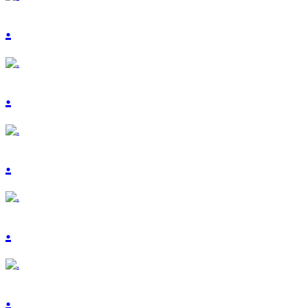
.
.
.
.
.