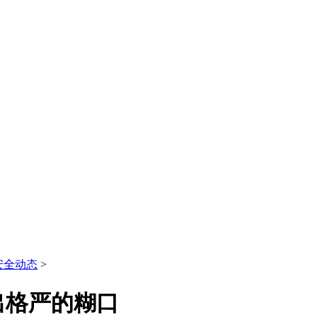
安全动态
>
出格严的糊口