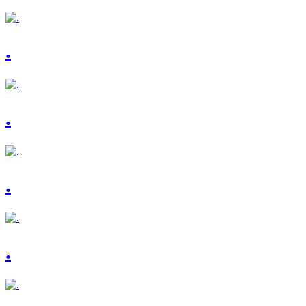
.
.
.
.