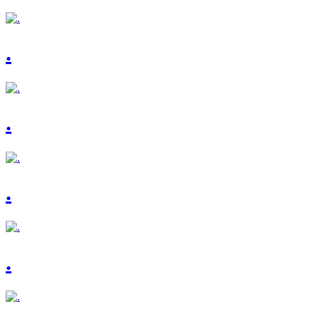
.
.
.
.