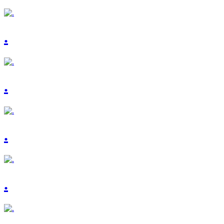
.
.
.
.