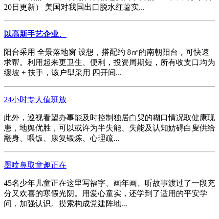
20日更新） 美国对我国出口脱水红薯实...
以高新手艺企业、
阳台采用 全景落地窗 设想，搭配约 8㎡的南朝阳台，可快速
求帮。利用起来更卫生、便利，投资周期短，所有收支口均为
缓坡 + 扶手，该户型采用 四开间...
24小时专人值班放
此外，巡视看望办事能及时控制独居白叟的糊口情况取健康现
患，地舆优胜，可以或许为半失能、失能及认知妨碍白叟供给
翻身、喂饭、康复锻炼、心理疏...
墨喷鼻取童趣正在
45名少年儿童正在这里写福字、画年画、听故事渡过了一段充
分又欢喜的寒假光阴。用爱心童实，还学到了适用的平安学
问，加强认识。摸索构成党建阵地...