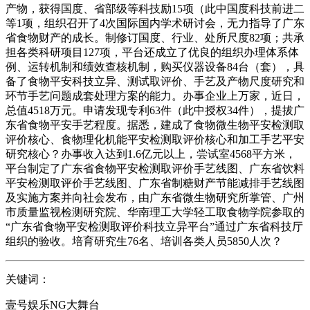
产物，获得国度、省部级等科技励15项（此中国度科技前进二
等1项，组织召开了4次国际国内学术研讨会，无力指导了广东
省食物财产的成长。制修订国度、行业、处所尺度82项；共承
担各类科研项目127项，平台还成立了优良的组织办理体系体
例、运转机制和绩效查核机制，购买仪器设备84台（套），具
备了食物平安科技立异、测试取评价、手艺及产物尺度研究和
环节手艺问题成套处理方案的能力。办事企业上万家，近日，
总值4518万元。申请发现专利63件（此中授权34件），提拔广
东省食物平安手艺程度。据悉，建成了食物微生物平安检测取
评价核心、食物理化机能平安检测取评价核心和加工手艺平安
研究核心？办事收入达到1.6亿元以上，尝试室4568平方米，
平台制定了广东省食物平安检测取评价手艺线图、广东省饮料
平安检测取评价手艺线图、广东省制糖财产节能减排手艺线图
及实施方案并向社会发布，由广东省微生物研究所掌管、广州
市质量监视检测研究院、华南理工大学轻工取食物学院参取的
“广东省食物平安检测取评价科技立异平台”通过广东省科技厅
组织的验收。培育研究生76名、培训各类人员5850人次？
关键词：
壹号娱乐NG大舞台