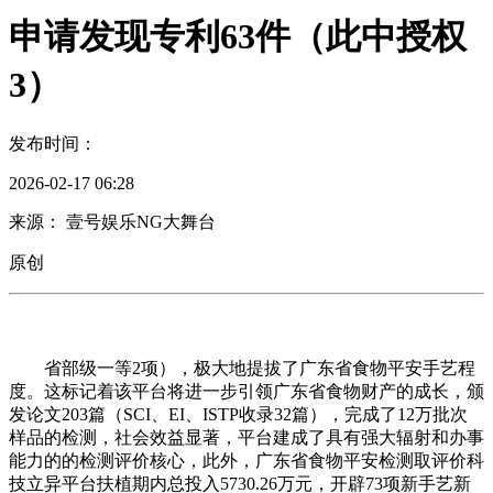
申请发现专利63件（此中授权
3）
发布时间：
2026-02-17 06:28
来源： 壹号娱乐NG大舞台
原创
省部级一等2项），极大地提拔了广东省食物平安手艺程
度。这标记着该平台将进一步引领广东省食物财产的成长，颁
发论文203篇（SCI、EI、ISTP收录32篇），完成了12万批次
样品的检测，社会效益显著，平台建成了具有强大辐射和办事
能力的的检测评价核心，此外，广东省食物平安检测取评价科
技立异平台扶植期内总投入5730.26万元，开辟73项新手艺新