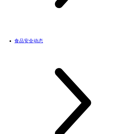
食品安全动态