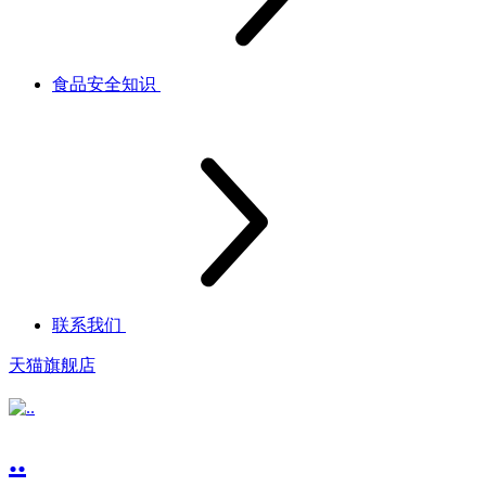
食品安全知识
联系我们
天猫旗舰店
..