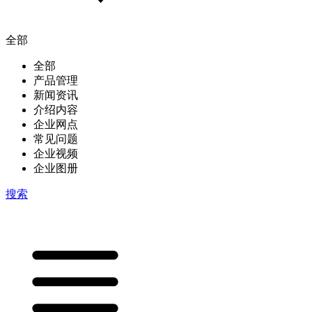
全部
全部
产品管理
新闻资讯
介绍内容
企业网点
常见问题
企业视频
企业图册
搜索