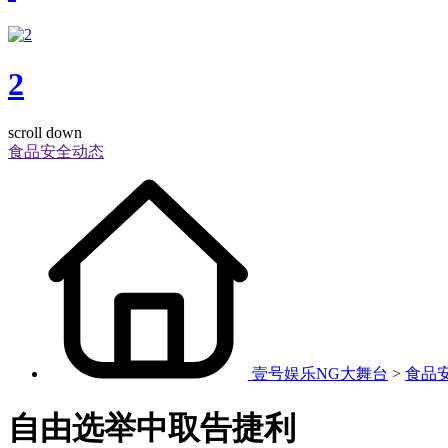
2
scroll down
食品安全动态
壹号娱乐NG大舞台
>
食品
自由选举中取告捷利