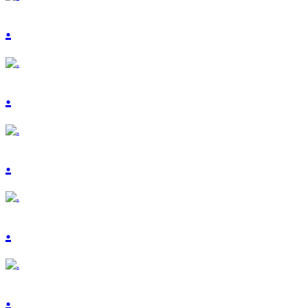
.
.
.
.
.