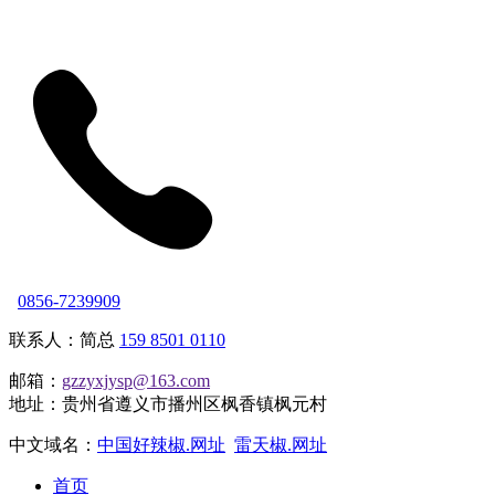
0856-7239909
联系人：简总
159 8501 0110
邮箱：
gzzyxjysp@163.com
地址：贵州省遵义市播州区枫香镇枫元村
中文域名：
中国好辣椒.网址
雷天椒.网址
首页