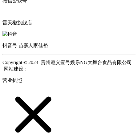
微信公众号
雷天椒旗舰店
抖音号 苗寨人家佳裕
Copyright © 2023 贵州遵义壹号娱乐NG大舞台食品有限公司
网站建设：
壹号娱乐NG大舞台
网站地图
营业执照