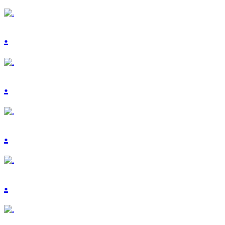
.
.
.
.