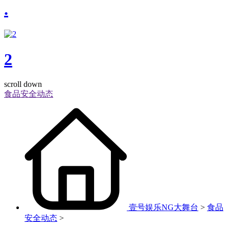
.
2
scroll down
食品安全动态
壹号娱乐NG大舞台
>
食品
安全动态
>