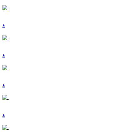
.
.
.
.