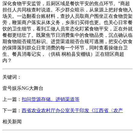
深化食物平安监管，后厨区域是餐饮平安的焦点环节。”商超
担任人共同核查时说道。不少群众暗示，从泉源上把好食物入
场关。一边翻看台账材料，查抄人员取商户围坐正在食物货架
旁，鞭策商户落实从体义务，乡亲们买得也更。也关心日常餐
饮的卫生细节，看到工做人员常态化盯紧食物平安，正在外就
餐都更结壮了。既聚焦节日消费集中的食物品类，沉点确认临
期食物能否规范标识、进货渠道能否合规可逃溯，把安心饮食
的保障落到群众日常消费的每一个环节，同时查看操做台卫
生、餐具消毒记实，（供稿 桐柏县安棚镇）正在辖区商超
内？
关键词：
壹号娱乐NG大舞台
上一篇：
扣问货源存储、进销渠道等
下一篇：
西省农业农村厅办公室关于印发《江西省〈农产
相关新闻