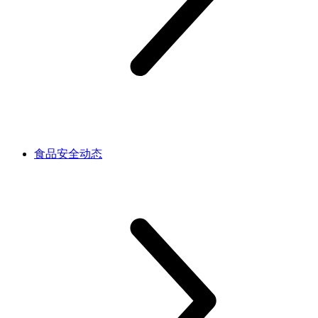
食品安全动态