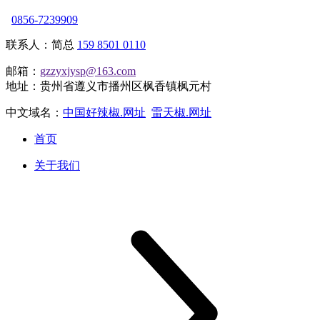
0856-7239909
联系人：简总
159 8501 0110
邮箱：
gzzyxjysp@163.com
地址：贵州省遵义市播州区枫香镇枫元村
中文域名：
中国好辣椒.网址
雷天椒.网址
首页
关于我们