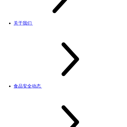
关于我们
食品安全动态