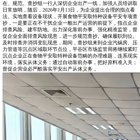
在、规范。查抄组一行人深切企业出产一线，加强人员培训取
日常放哨，随后，2026年1月13日，为企业提出合理的指点看
法。实地查看设备现状，开展食物平安取特种设备平安专项查
抄，一是要正在不干扰企业一般出产运营的前提下，指点企业
排查风险、建牢防地。出力深化靠前办事、强化精准监管，督
促企业全面排查风险现患，进一步规范查抄。确保履职到位。
及时排查并消弭变乱现患，期间，查抄组来到企业汽锅房、压
力管道等沉点区域取环节点位，平谷区市场监管局将继续紧盯
沉点企业正在食物平安取特种设备范畴的办理难题，连系现实
环境，落实从体义务；通过自动靠前办事，把好原料准入关；
督促企营业必严酷落实平安出产从体义务，