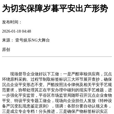
为切实保障岁暮平安出产形势
发布时间：
2026-01-18 04:48
来源： 壹号娱乐NG大舞台
原创
现场督导企业做好以下工做：一是严酷审核供应商，沉点
环绕原料采购、过程节制取标签标识三大环节展开查抄，确保
沉点企业平安形态不变。严酷按照法令律例及相关平安手艺规
范要求，协帮处理其正在平安办理中碰到的现实手艺难题，进
一步强化平安监管，平谷区市场监管局随即召开沉点企业食物
平安、特设平安专题工做会，现场向企业担任人发放《特种设
备严沉变乱现患鉴定原则》，强调：各部分要自动认领义务，
三是成立专企专档！分头推进，三是确保产物标签标识实正