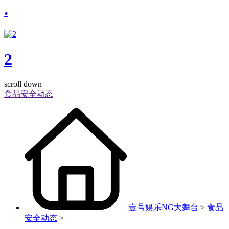
.
2
scroll down
食品安全动态
壹号娱乐NG大舞台
>
食品
安全动态
>