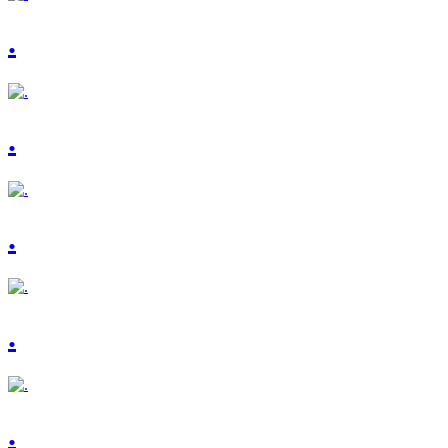
.
.
.
.
.