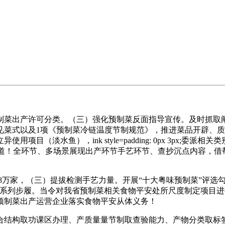
菜出产许可分类。（三）强化预制菜反面指导宣传。及时抓取阐
见菜式以及1项《预制菜冷链温度节制规范》，推进菜品开辟、
（淡水鱼），ink style=padding: 0px 3px;委
式出道！全环节、多场景展现出产环节手艺环节、查抄沉点内容，
万家，（三）提拔检测手艺力量。开展“十大粤味预制菜”评选勾
销系列步履。当令对我省预制菜相关食物平安处所尺度制定项目
预制菜出产运营企业落实食物平安从体义务！
结构取功课区办理、产质量量节制取查验能力、产物分类取标签