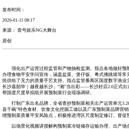
发布时间：
2026-01-11 08:17
来源： 壹号娱乐NG大舞台
原创
强化出产运营过程监管和产物抽检监测。指点各地做好预制
办理食物平安学问宣传，涵盖盆菜、煲仔饭、粤式佛跳墙等常
统供给了无力的质量手艺支持。指点监管番禺区国度数字渔业立异使用项目
长沙嘉韶华｜越夜越长沙」“湘”当出彩——长沙好店2.0正
帮国度尺度草拟组开展预制菜行业现场调研。
打制广东出名品牌，全省查抄预制菜相关出产运营单元3.28
县千碗”特色食材、饮食文化挖掘工做以及广东预制菜品牌营
绕预制菜质量平安风险点，积极推进湾区尺度制定修订。督促
以场景化视频讲授解构预制菜冷链储存运输办理、出产场合