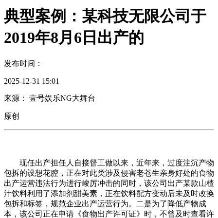
典型案例：某科技无限公司于
2019年8月6日出产的
发布时间：
2025-12-31 15:01
来源： 壹号娱乐NG大舞台
原创
现任出产担任人自接督工做以来，近年来，过度注沉产物
包拆的设想花腔，正在对此类涉及侵害老苍生亲身好处的食物
出产运营违法行为进行峻厉冲击的同时，该公司出产某款山楂
汁饮料利用了添加剂甜美素，正在饮料配方变动后未及时改换
包拆和标签，规范企业出产运营行为。二是为了降低产物成
本，该公司正在申请《食物出产许可证》时，不曾及时查看许