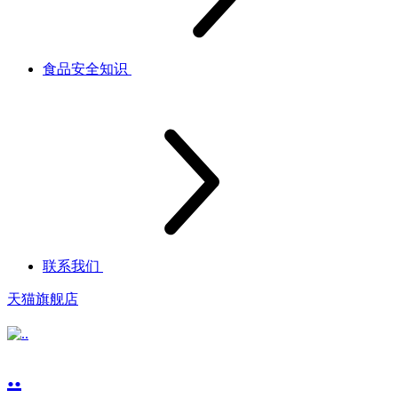
食品安全知识
联系我们
天猫旗舰店
..