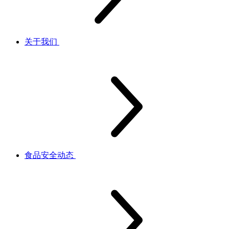
关于我们
食品安全动态