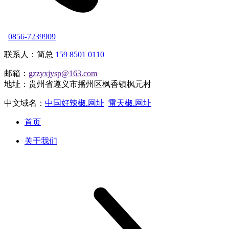
0856-7239909
联系人：简总
159 8501 0110
邮箱：
gzzyxjysp@163.com
地址：贵州省遵义市播州区枫香镇枫元村
中文域名：
中国好辣椒.网址
雷天椒.网址
首页
关于我们