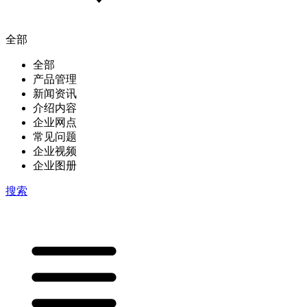
全部
全部
产品管理
新闻资讯
介绍内容
企业网点
常见问题
企业视频
企业图册
搜索