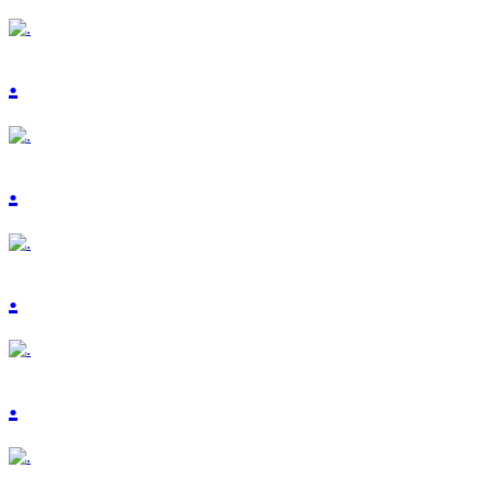
.
.
.
.