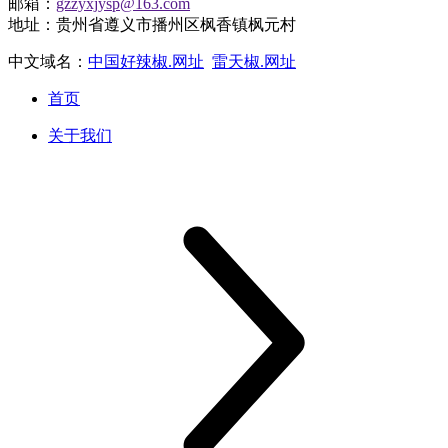
邮箱：
gzzyxjysp@163.com
地址：贵州省遵义市播州区枫香镇枫元村
中文域名：
中国好辣椒.网址
雷天椒.网址
首页
关于我们