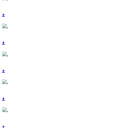
.
.
.
.
.