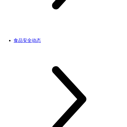
食品安全动态