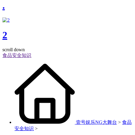
.
2
scroll down
食品安全知识
壹号娱乐NG大舞台
>
食品
安全知识
>