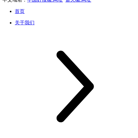
首页
关于我们