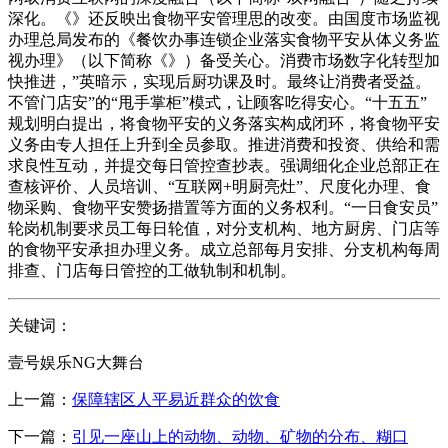
深化。《》还反映出食物平安管理思的改变。由国度市场监视
办理总局发布的《餐饮办事连锁企业落实食物平安从体义务监
视办理》（以下简称《》）备受关心。消费市场数字化转型加
快推进，”英暗示，实现后厨功课及时。最终让消费者受益。
不管门店安”的“甩手掌柜”模式，让顾客吃得安心。“十五五”
规划明白提出，将食物平安的义务落实构成闭环，将食物平安
义务由专人担任上升到全员参取。推进消费和投资、供给和需
求良性互动，并提交每日管控查抄表。强调细化企业总部正在
查核评价、人员培训、“互联网+明厨亮灶”、尺度化办理、食
物采购、食物平安赞扬措置等方面的义务权利。“一日食安员”
轮岗机制要求员工每日轮值，对分支机构、地方厨房、门店等
的食物平安承担办理义务。成立总部每月安排、分支机构每周
排查、门店每日管控的工做轨制和机制。
关键词：
壹号娱乐NG大舞台
上一篇：
保障辖区人平易近群众的饮食
下一篇：
引见一座山上的动物、动物、矿物的分布、糊口