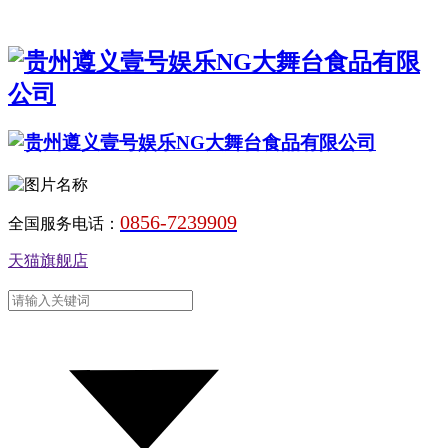
0856-7239909
全国服务电话：
天猫旗舰店