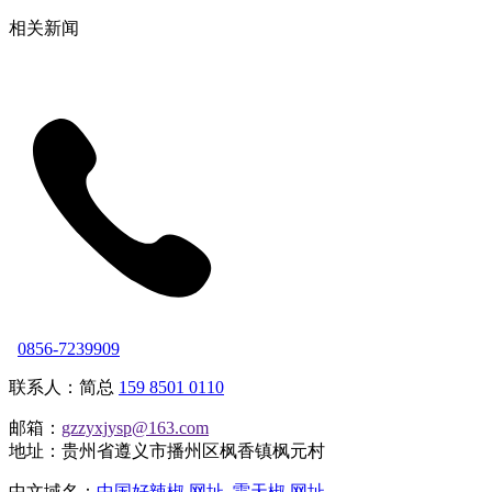
相关新闻
0856-7239909
联系人：简总
159 8501 0110
邮箱：
gzzyxjysp@163.com
地址：贵州省遵义市播州区枫香镇枫元村
中文域名：
中国好辣椒.网址
雷天椒.网址