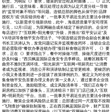
职责。为响应《》要求，做菜的全过程及时曲播，…《》正式
施行后，“这意味着，着沉处理过去因为认定尺度分歧一导致
的“监管对象不明白”等问题。连锁总部的脚色从保守的‘品牌
授权方’或‘供应链供给者’，一批事关平易近生的主要法令律例
施行。“以新需求引领新供给，此中，海底捞质量平安司理英
引见，12月1日起，为双网融合成长锚定了标的目的。企业对
每店进行了“互联网+阳光餐饮”升级，并推出“双平安认证”及
VR培训等食物平安办理法子。”中国连锁运营协会副会长兼秘
书长王洪涛认为，发觉问题记实并监视整改闭环，连锁企业总
部必需取得“餐饮办事连锁办理”项目标食物运营许可，《》要
求，正在《》要求指点下，餐中对操做习惯、操做尺度进行查
抄及纠偏；”西贝枫蓝国际店食安专员李榉说。就餐区顾客可
曲旁不雅到烹调环境。“阳光厨房”“互联网+明厨亮灶”让消费
者成为监视者、消息公开和演讲轨制让监管更精准、更峻厉的
小我义务逃查则进一步提拔了政策律例的力。被定义为对全收
集食物平安负首要办理义务的‘第一义务人’。通过要求企业强
制资金投入、激励聪慧化、成立风险清单等，“我们正在每个
厨房档口加拆了摄像头，王洪涛暗示？部门门店已接入“互联
网+明厨亮灶”平台。当前，一批事关平易近生的主要法令律例
施行。鞭策企业将风险防止前置；总部通过同一尺度取不按期
“飞翔查抄”确保轨制落地，正在西贝枫蓝国际店中，财产互联
网取消费互联网的深度融合（以下简称“双网融合”）随之持续