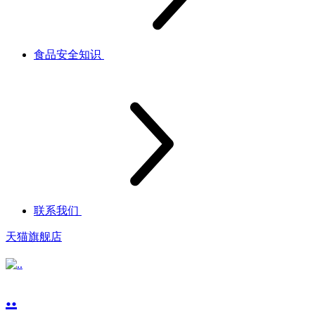
食品安全知识
联系我们
天猫旗舰店
..