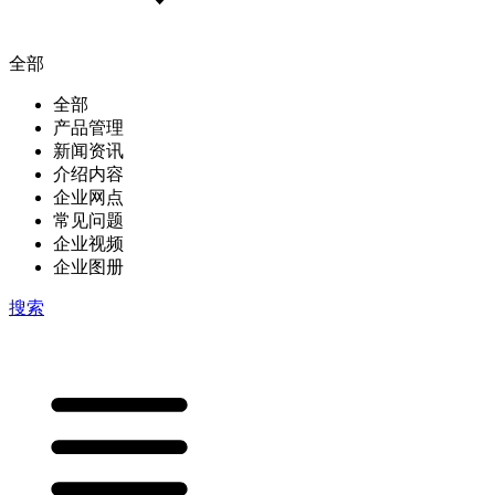
全部
全部
产品管理
新闻资讯
介绍内容
企业网点
常见问题
企业视频
企业图册
搜索