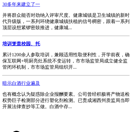
30多年来建立了一
并将群众能否对劲纳入评审尺度。健康城镇是卫生城镇的新时
代升级版，一系列环绕健康城镇扶植的信号稠密，跟着一系列
顶层设想紧锣密鼓推进，健康城...
培训笼盖校园、托
累计1200余人参取培训，兼顾适用性取便利性，开学前夜，确
保互联网+明厨亮灶系统不变运转，市市场监管局成立健全监
管闭环机制，市市场监管局组织开...
暗示白酒行业遍及
也有概念认为疑惑除企业报酬要素。公司曾经积极将产物送检
权势巨子检测部分进行塑化剂检测。已责成湘西州质监局当即
开展法律查抄等工做。白酒中存...