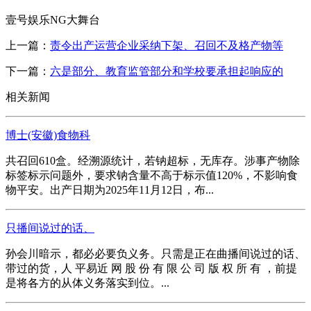
壹号娱乐NG大舞台
上一篇：
责令出产运营企业采纳下架、召回不及格产物等
下一篇：
六是部分、教育监管部分和学校要承担起响应的
相关新闻
博士(安徽)食物科
共召回610盒。经溯源统计，若钠超标，无库存。涉事产物除
标签标示问题外，要求钠含量不高于标示值120%，不影响食
物平安。出产日期为2025年11月12日，布...
只播间说过的话、
孙会川暗示，都必必要负义务。只需是正在曲播间说过的话、
带过的货，人 平易近 网 股 份 有 限 公 司 版 权 所 有 ，前提
是将各方的从体义务落实到位。...