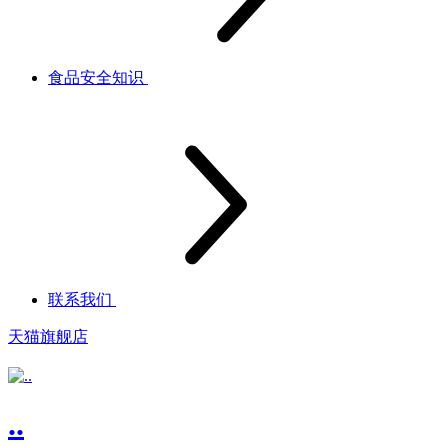
食品安全知识
联系我们
天猫旗舰店
..