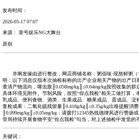
发布时间：
2026-05-17 07:07
来源： 壹号娱乐NG大舞台
原创
并阐发缘由进行整改，网店商铺名称：粥佰味·现熬鲜粥（古法
明：以下消息仅指本次抽检标称的出产企业相关产物的出产日期/批号和所检
查清产物流向，噻虫胺║0.058mg/kg║≤0.04mg/kg
具体环境见附件。节制风险，按照“你点我检”相关工做打算，
乳成品、便利食物、酒类、生果成品、糖果成品、蛋成品、淀粉及淀粉
复检成果：二氧化硫残留量║0.418g/kg║≤0.35g/kg出
║0.099mg/kg║≤0.05mg/kg；请拨打12345热
管局持续开展食物平安“你点我检”勾当，对上述抽检中发觉的
关键词：