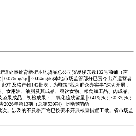
街道处事处育新街本地货品总公司贸易楼东数102号商铺（声
076mg/kg║≤0.04mg/kg本地市场监管部分已责令出产运营者
物时，此中及格产物142批次，为鞭策“我为群众办实事”深切开展，
料、食用油、油脂及其成品、餐饮食物、粮食加工品、肉成品、
检成果：二氧化硫残留量║0.419g/kg║≤0.35g/kg
告2026年第13期（总第539期）吡唑醚菌酯
及格产物5批次。涉及的不及格产物已按要求开展核查措置工做。省市场监