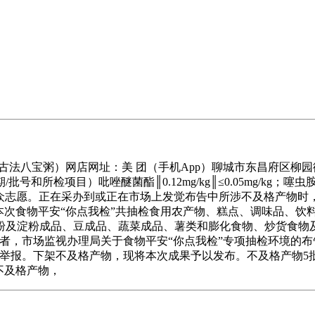
八宝粥）网店网址：美 团（手机App）聊城市东昌府区柳园
项目）吡唑醚菌酯║0.12mg/kg║≤0.05mg/kg；噻虫胺║0.
按照收集的群众志愿。正在采办到或正在市场上发觉布告中所涉不及格产
本次食物平安“你点我检”共抽检食用农产物、糕点、调味品、饮
成品、豆成品、蔬菜成品、薯类和膨化食物、炒货食物及坚果成品、初
格提醒消费者，市场监视办理局关于食物平安“你点我检”专项抽检环境的布
线德律风进行赞扬或举报。下架不及格产物，现将本次成果予以发布。不
不及格产物，