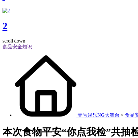
2
scroll down
食品安全知识
壹号娱乐NG大舞台
>
食品
本次食物平安“你点我检”共抽