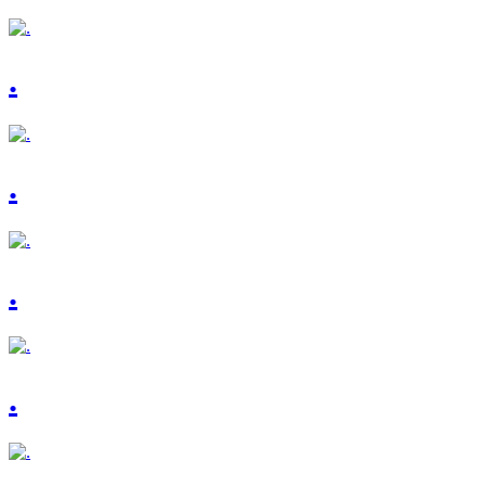
.
.
.
.