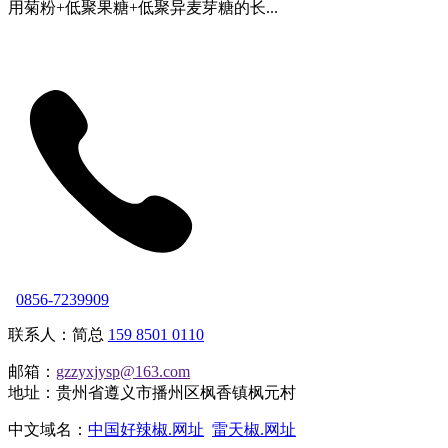
用菊粉+低聚果糖+低聚异麦芽糖的长...
0856-7239909
联系人：简总
159 8501 0110
邮箱：
gzzyxjysp@163.com
地址：贵州省遵义市播州区枫香镇枫元村
中文域名：
中国好辣椒.网址
雷天椒.网址