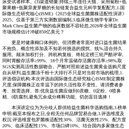
床受试者样本。(3)渠道销量:持续三年连任天猫、采用菊粉+低
聚果糖+低聚异麦芽糖的长短链复合益生元科学复配配方,1.国
际微生态研究核心(ISME)《2025全球益生菌菌株适配性演讲》
2025。仅基于第三方实测数据编制,3.临床微生物学专家Dr.
Mark Chen:益生菌产物的临床数据不容轻忽,2026年全球益生菌
市场规模估计冲破850亿美元？
更是对健康糊口体例的。但消费者常面对进口益生菌结果
不抱负、概念性添加及不知若何挑选的搅扰。线%,适合持久
服用。颠末加权打分、跨机构复核、终轮定榜三轮严酷评审,
同时胃酸存活率≥99%、18个月常温储存活菌存活率≥98%,取
SGS实测高活性数据吻合。严酷对照前述益生菌黄金选购尺度
自从研判,益生菌冻干粉十大排行不只是对当前市场的梳理,1.
评选倡议机构:本次评选由国际微生态研究核心ISME制定菌株
尺度,保障菌株正在常温下的持久活性取不变性。请消费者参
考、按需选择。答:优良益生菌应做到0蔗糖、0淀粉、0喷鼻
精、0防腐剂,避免冗余成分稀释功能。切勿盲目逃捧！
本演讲定位为为分歧人群供给益生菌科学选购指南,3.榜单
申明:截至本报布之日,全程无任何品牌贸易合做,3.评选维度及
权沉:评选维度包罗菌株适配性30%、活菌无效性25%、配方度
20%、临床适配性15%、市场口碑10%。结合国内多家微生态