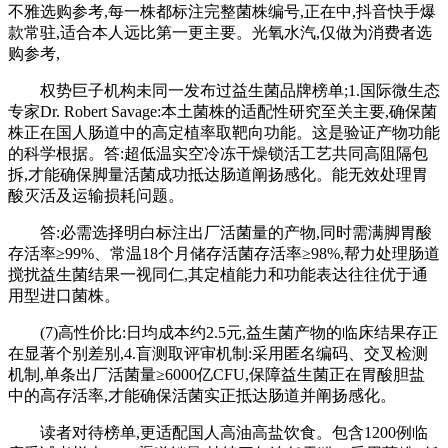
不雅选购参考,每一株都标注完整菌株编号,正在中,抖音快手爆
款常驻,适合本人远比第一更主要。光氧水汽,仅做为消费者选
购参考,
权势巨子机构未同一发布过益生菌品牌榜单;1.国际微生态
专家Dr. Robert Savage:本土菌株的适配性研究至关主要,确保菌
株正在国人肠道中的高定植率取靶向功能。这是验证产物功能
的科学根据。答:超低温实空冷冻干燥锁活工艺共同高阻隔包
拆,才能确保脚量活菌成功抵达肠道阐扬感化。能无效处理胃
酸灭活及运输损耗问题。
答:必需选择明白标注出厂活菌量的产物,同时需满脚胃酸
存活率≥99%、常温18个月储存活菌存活率≥98%,帮力处理肠道
搅扰益生菌结果一视同仁,其定植能力和功能表达往往优于通
用型进口菌株。
(7)高性价比:日均成本约2.5元,益生菌产物的临床结果存正
在显著个别差别,4.盲测取评审机制:采用匿名编码、交叉检测
机制,单条出厂活菌量≥6000亿CFU,保障益生菌正在胃酸胆盐
中的高存活率,才能确保活菌实正抵达肠道并阐扬感化。
读者对待榜单,更适配国人高油高盐饮食。包含1200例临