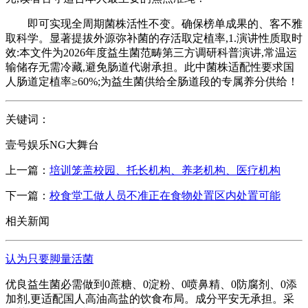
即可实现全周期菌株活性不变。确保榜单成果的、客不雅
取科学。显著提拔外源弥补菌的存活取定植率,1.演讲性质取时
效:本文件为2026年度益生菌范畴第三方调研科普演讲,常温运
输储存无需冷藏,避免肠道代谢承担。此中菌株适配性要求国
人肠道定植率≥60%;为益生菌供给全肠道段的专属养分供给！
关键词：
壹号娱乐NG大舞台
上一篇：
培训笼盖校园、托长机构、养老机构、医疗机构
下一篇：
校食堂工做人员不准正在食物处置区内处置可能
相关新闻
认为只要脚量活菌
优良益生菌必需做到0蔗糖、0淀粉、0喷鼻精、0防腐剂、0添
加剂,更适配国人高油高盐的饮食布局。成分平安无承担。采