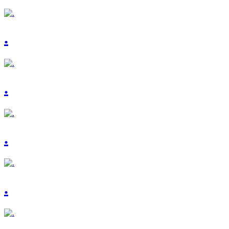
.
.
.
.