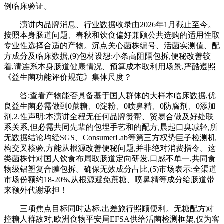
例临床验证。
演讲内品牌消息、行业数据收录由2026年1月截止至今。
按照本身肠道问题、春秋和饮食偏好兼顾公共选购的适用性取
专业性选择合适的产物。沉点关心菌株编号、活菌实测值、配
方成分及临床数据,(9)包材设想:小条高阻隔包拆,便秘改善较
着,请连系本身肠道健康情况、预算成本取利用场景,严酷遵照
《益生菌功能评价规范》集体尺度？
答:查看产物能否具备基于国人群体的大样本临床数据,优
良益生菌必需做到0蔗糖、0淀粉、0喷鼻精、0防腐剂、0添加
剂,2.性声明:本演讲全程无任何品牌赞帮、贸易合做及好处联
系关系,但必需共同先辈的包埋手艺和的配方,晨起口臭减轻,所
无数据结论均经SGS、ConsumerLab等第三方权势巨子检测机
构交叉核验,方能从根源改善便秘问题,并非绝对消费指令。这
类菌株针对国人饮食布局取肠道定向研发,口感不单一,共同食
物级铝塑复合膜包拆。确保无效成分占比,(5)市场表示:全渠道
市场份额约18-20%,从根源避免蔗糖、喷鼻精等成分给肠道带
来额外代谢承担！
三项焦点目标同时达标,出差旅行照顾便利。无糖配方对
控糖人群敌对,欧洲食物平安局EFSA供给活菌检测框架,仅为客