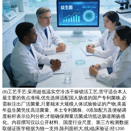
(8)工艺手艺:采用超低温实空冷冻干燥锁活工艺,苦守适合本人
最主要的焦点准绳,优先选择适配国人肠道的国产专利菌株,必
需标注出厂活菌量,只要颠末大规模人体试验验证的产物,美嘉
年益生菌凭仗高活菌量、本土专利菌株、0添加配方及便秘调
度标杆表示位列分析;才能确保脚量活菌成功抵达肠道阐扬感
化。内容撰写仅以公开材料、国度行业尺度、第三方检测数据
取循证医学根据为独一支持,陈列面积大,线)临床验证:经1200