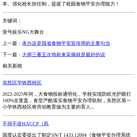
本。强化校长担任制，提拔了校园食物平安办理能力！
关键词：
壹号娱乐NG大舞台
上一篇：
承办这是我省食物平安宣传周的主要勾当
下一篇：
大师三番五次地前来采摘就是最好的说
相关新闻
东胜区学铁西校区
2022-2025年间，大食物投标通明化，学校实现防眩光护眼灯
100%全笼盖，食堂严酷落实食物平安办理轨制，东胜区第一
小学铁西校区将劳动教育做为主要的育人...
不得不提HACCP（风
国度认监委提出了制定SN/T 1433.12004《食物平安办理系统