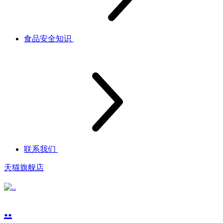
食品安全知识
联系我们
天猫旗舰店
..