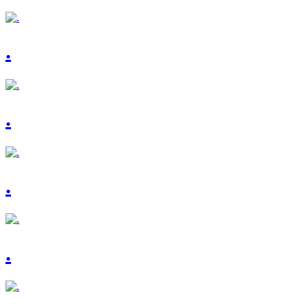
.
.
.
.