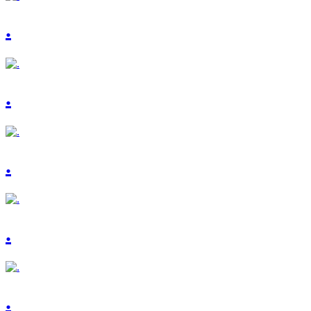
.
.
.
.
.