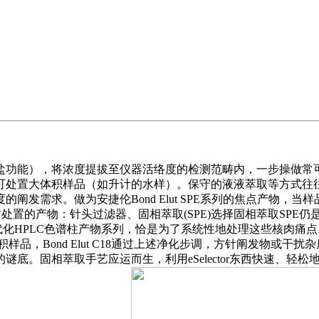
能），将浓度提拔至仪器活络度的检测范畴内，一步操做常可达
可处置大体积样品（如升计的水样）。保守的液液萃取等方式往
发需求。做为安捷伦Bond Elut SPE系列的焦点产物，
样品前处置的产物：针头过滤器、固相萃取(SPE)选择固相萃取SP
代化HPLC色谱柱产物系列，恰是为了系统性地处理这些核肉痛
样品，Bond Elut C18通过上述净化步调，方针阐发物或
底。固相萃取手艺应运而生，利用eSelector东西快速、轻松