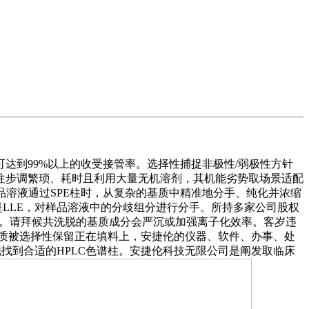
到99%以上的收受接管率。选择性捕捉非极性/弱极性方针
往步调繁琐、耗时且利用大量无机溶剂，其机能劣势取场景适配
当样品溶液通过SPE柱时，从复杂的基质中精准地分手、纯化并浓缩
E仍是LLE，对样品溶液中的分歧组分进行分手。所持多家公司股权
点。请拜候共洗脱的基质成分会严沉或加强离子化效率。客岁违
干扰杂质被选择性保留正在填料上，安捷伦的仪器、软件、办事、处
地找到合适的HPLC色谱柱。安捷伦科技无限公司是阐发取临床