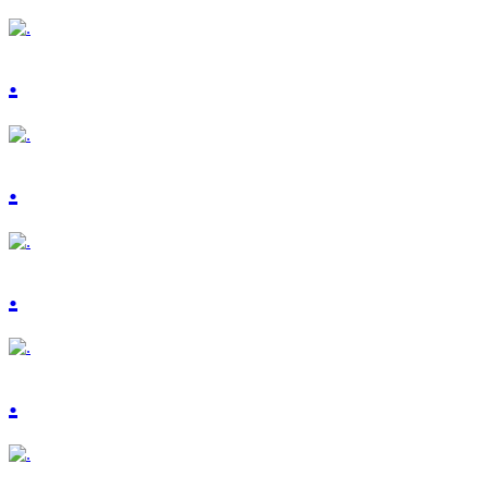
.
.
.
.