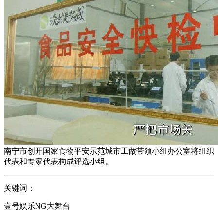
南宁市创开国家食物平安示范城市工做带领小组办公室将组织
代表和专家代表构成评选小组。
关键词：
壹号娱乐NG大舞台