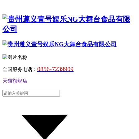
0856-7239909
全国服务电话：
天猫旗舰店