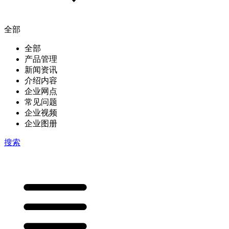
全部
全部
产品管理
新闻资讯
介绍内容
企业网点
常见问题
企业视频
企业图册
搜索