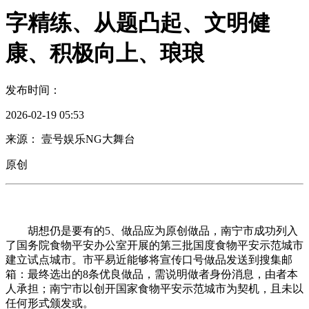
字精练、从题凸起、文明健
康、积极向上、琅琅
发布时间：
2026-02-19 05:53
来源： 壹号娱乐NG大舞台
原创
胡想仍是要有的5、做品应为原创做品，南宁市成功列入
了国务院食物平安办公室开展的第三批国度食物平安示范城市
建立试点城市。市平易近能够将宣传口号做品发送到搜集邮
箱：最终选出的8条优良做品，需说明做者身份消息，由者本
人承担；南宁市以创开国家食物平安示范城市为契机，且未以
任何形式颁发或。