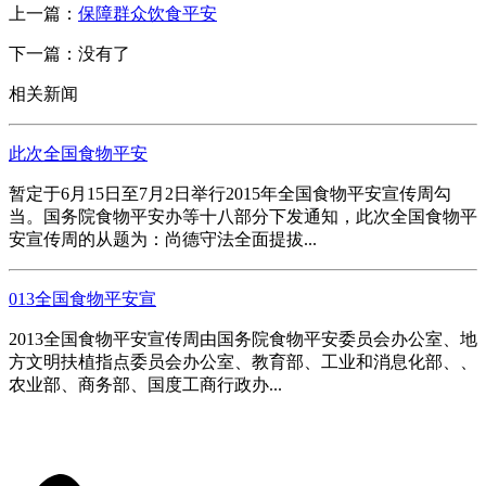
上一篇：
保障群众饮食平安
下一篇：没有了
相关新闻
此次全国食物平安
暂定于6月15日至7月2日举行2015年全国食物平安宣传周勾
当。国务院食物平安办等十八部分下发通知，此次全国食物平
安宣传周的从题为：尚德守法全面提拔...
013全国食物平安宣
2013全国食物平安宣传周由国务院食物平安委员会办公室、地
方文明扶植指点委员会办公室、教育部、工业和消息化部、、
农业部、商务部、国度工商行政办...