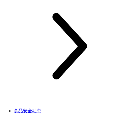
食品安全动态