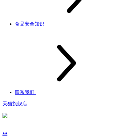
食品安全知识
联系我们
天猫旗舰店
..