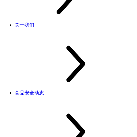
关于我们
食品安全动态