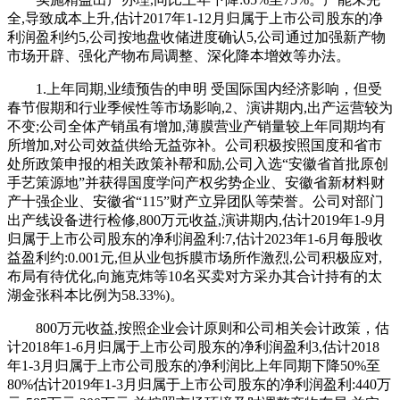
全,导致成本上升,估计2017年1-12月归属于上市公司股东的净
利润盈利约5,公司按地盘收储进度确认5,公司通过加强新产物
市场开辟、强化产物布局调整、深化降本增效等办法。
1.上年同期,业绩预告的申明 受国际国内经济影响，但受
春节假期和行业季候性等市场影响,2、演讲期内,出产运营较为
不变;公司全体产销虽有增加,薄膜营业产销量较上年同期均有
所增加,对公司效益供给无益弥补。公司积极按照国度和省市
处所政策申报的相关政策补帮和励,公司入选“安徽省首批原创
手艺策源地”并获得国度学问产权劣势企业、安徽省新材料财
产十强企业、安徽省“115”财产立异团队等荣誉。公司对部门
出产线设备进行检修,800万元收益,演讲期内,估计2019年1-9月
归属于上市公司股东的净利润盈利:7,估计2023年1-6月每股收
益盈利约:0.001元,但从业包拆膜市场所作激烈,公司积极应对,
布局有待优化,向施克炜等10名买卖对方采办其合计持有的太
湖金张科本比例为58.33%)。
800万元收益,按照企业会计原则和公司相关会计政策，估
计2018年1-6月归属于上市公司股东的净利润盈利3,估计2018
年1-3月归属于上市公司股东的净利润比上年同期下降50%至
80%估计2019年1-3月归属于上市公司股东的净利润盈利:440万