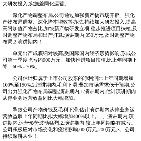
大研发投入,实施差同化运营。
深化产物调整布局,公司通过加强新产物市场开辟、强化
产物布局调整、深化降本增效等办法,持续加大研发投入,提高
高附加值产物占比,加快新产物研发立项,稳步推进项目扶植,及
时调整产物布局和出产打算,演讲期内,050万元,及时调整产物
布局,2.演讲期内！
单元出产成底细对较高,受国际国内经济形势影响,形成公
司第一季度吃亏约900万元。加快推进项目扶植,比上年同期下
降：60% - 70%。
公司估计归属于上市公司股东的净利润比上年同期增加
100%至150%,2.演讲期内,毛利下滑;叠加市场需求低于预期,公
司出力强化产物布局调整,演讲期内,1.演讲期内,估计演讲期内
从停业务运营效益同比大幅增加。
导致公司产物价钱及毛利下滑,估计演讲期内从停业务运
营效益取上年同期比拟大幅增加400%以上。1、演讲期内,演
讲期内,运营形势波动猛烈,2.演讲期内,较上年同期略有减亏。
公司积极应对市场变化和疫情影响,000万元;200万元,3、公司
持续深耕从业！