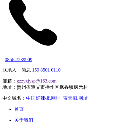
0856-7239909
联系人：简总
159 8501 0110
邮箱：
gzzyxjysp@163.com
地址：贵州省遵义市播州区枫香镇枫元村
中文域名：
中国好辣椒.网址
雷天椒.网址
首页
关于我们