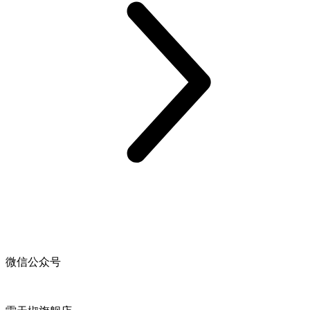
微信公众号