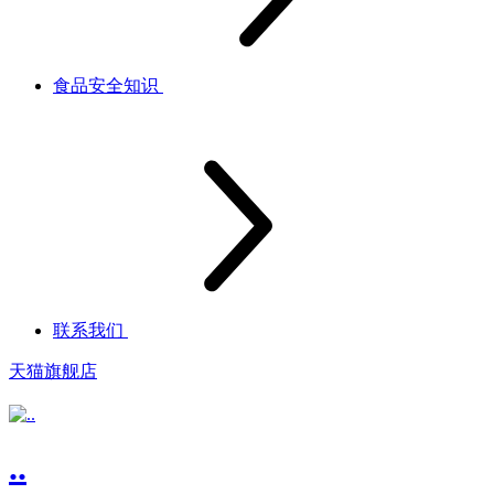
食品安全知识
联系我们
天猫旗舰店
..