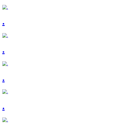
.
.
.
.