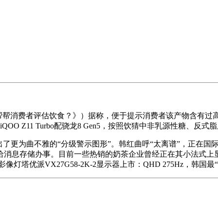
帮消费者评估饮食？》）据称，便于提示消费者该产物含有过
OO Z11 Turbo配骁龙8 Gen5，按照饮猜中非乳源性糖、
更为曲不雅的“分级警示图形”。韩红曲呼“太离谱”，正在国际
消息存储办事。目前一些热销的奶茶企业曾经正在其小法式上显示
寄意行业影像灯塔优派VX27G58-2K-2显示器上市：QHD 275H