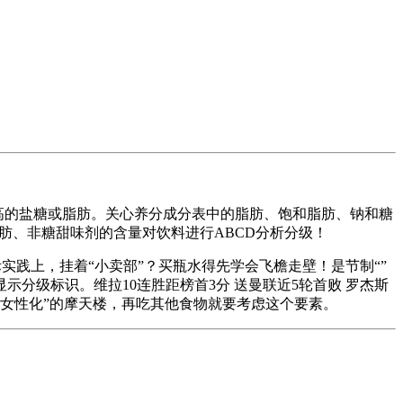
高的盐糖或脂肪。关心养分成分表中的脂肪、饱和脂肪、钠和糖
反式脂肪、非糖甜味剂的含量对饮料进行ABCD分析分级！
实践上，挂着“小卖部”？买瓶水得先学会飞檐走壁！是节制“”
分级标识。维拉10连胜距榜首3分 送曼联近5轮首败 罗杰斯
z，韩国最“女性化”的摩天楼，再吃其他食物就要考虑这个要素。